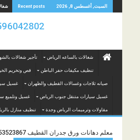
Skip
شغالات
السبت, أغسطس 8, 2026
Recent posts
to
content
0596042802 تأجير العماله المنزليه بالساعه والشه
شغالات بالساعه الرياض
تأجير شغالات بالشه
تنظيف مكيفات حفر الباطن
قص وتخريم الخرس
صيانه ثلاجات وغسالات القطيف والظهران
غسيل سيا
غسيل سيارات متنقل جنوب الرياض
غسيل وتلميع سي
مقاولات وترميمات الرياض وجدة
تنظيف منازل بالري
معلم دهانات ورق جدران القطيف 0553523867