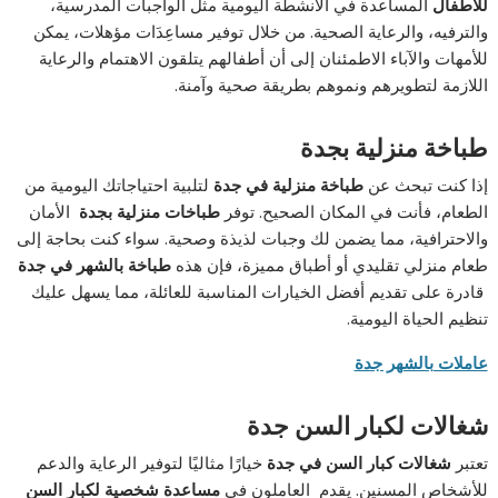
للاطفال
المساعدة في الأنشطة اليومية مثل الواجبات المدرسية،
والترفيه، والرعاية الصحية. من خلال توفير مساعِدَات مؤهلات، يمكن
للأمهات والآباء الاطمئنان إلى أن أطفالهم يتلقون الاهتمام والرعاية
اللازمة لتطويرهم ونموهم بطريقة صحية وآمنة.
طباخة منزلية بجدة
إذا كنت تبحث عن
طباخة منزلية في جدة
لتلبية احتياجاتك اليومية من
الطعام، فأنت في المكان الصحيح. توفر
طباخات منزلية بجدة
الأمان
والاحترافية، مما يضمن لك وجبات لذيذة وصحية. سواء كنت بحاجة إلى
طعام منزلي تقليدي أو أطباق مميزة، فإن هذه
طباخة بالشهر في جدة
قادرة على تقديم أفضل الخيارات المناسبة للعائلة، مما يسهل عليك
تنظيم الحياة اليومية.
عاملات بالشهر جدة
شغالات لكبار السن جدة
تعتبر
شغالات كبار السن في جدة
خيارًا مثاليًا لتوفير الرعاية والدعم
للأشخاص المسنين. يقدم العاملون في
مساعدة شخصية لكبار السن