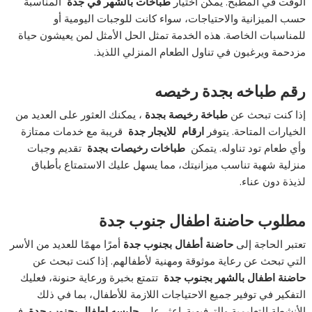
الوقت في المطبخ. يمكن اختيار
طباخات بالشهر في جدة
المناسبة
حسب الميزانية والاحتياجات، سواء كانت للوجبات اليومية أو
للمناسبات الخاصة. هذه الخدمة تمثل الحل الأمثل لمن يعيشون حياة
مزدحمة ويرغبون في تناول الطعام المنزلي اللذيذ.
رقم طباخه بجدة رخيصه
إذا كنت تبحث عن
طباخة رخيصة بجدة
، يمكنك العثور على العديد من
الخيارات المتاحة. يتوفر
ارقام للايجار جدة
قريبة مع خدمات ممتازة
وأي طعام تود تناوله. يتمكن
طباخات رخيصات بجدة
تقديم وجبات
منزلية شهية تناسب ميزانيتك، مما يسهل عليك الاستمتاع بأطباق
لذيذة دون عناء.
مطلوب حاضنة اطفال جنوب جدة
تعتبر الحاجة إلى
حاضنة أطفال بجنوب جدة
أمرًا مهمًا للعديد من الأسر
التي تبحث عن رعاية موثوقة ومهنية لأطفالهم. إذا كنت تبحث عن
حاضنة اطفال بالشهر بجنوب جدة
تتمتع بخبرة ورعاية حنونة، فعليك
التفكير في توفير جميع الاحتياجات اللازمة للأطفال، بما في ذلك
الأنشطة التعليمية والترفيهية. اعثر على
جليسه اطفال بجنوب جدة
في