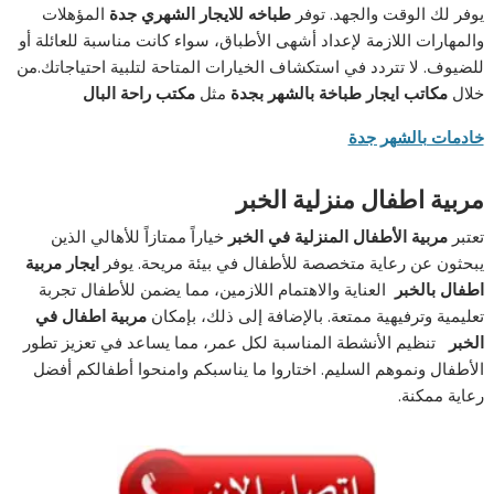
يوفر لك الوقت والجهد. توفر
طباخه للايجار الشهري جدة
المؤهلات
والمهارات اللازمة لإعداد أشهى الأطباق، سواء كانت مناسبة للعائلة أو
للضيوف. لا تتردد في استكشاف الخيارات المتاحة لتلبية احتياجاتك.من
خلال
مكاتب ايجار طباخة بالشهر بجدة
مثل
مكتب راحة البال
خادمات بالشهر جدة
مربية اطفال منزلية الخبر
تعتبر
مربية الأطفال المنزلية في الخبر
خياراً ممتازاً للأهالي الذين
يبحثون عن رعاية متخصصة للأطفال في بيئة مريحة. يوفر
ايجار مربية
اطفال بالخبر
العناية والاهتمام اللازمين، مما يضمن للأطفال تجربة
تعليمية وترفيهية ممتعة. بالإضافة إلى ذلك، بإمكان
مربية اطفال في
الخبر
تنظيم الأنشطة المناسبة لكل عمر، مما يساعد في تعزيز تطور
الأطفال ونموهم السليم. اختاروا ما يناسبكم وامنحوا أطفالكم أفضل
رعاية ممكنة.