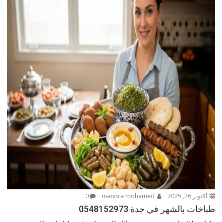
أكتوبر 26, 2025
manora mohamed
0
طباخات بالشهر في جدة 0548152973