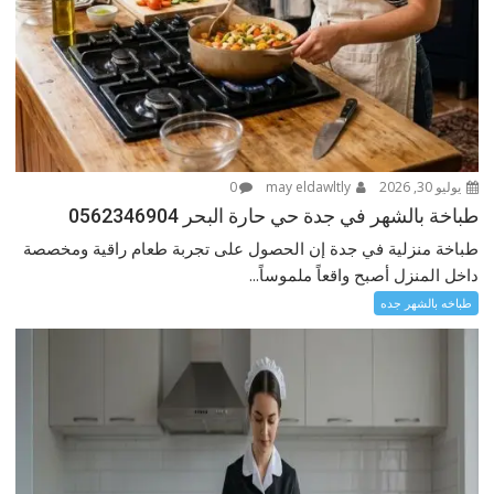
يوليو 30, 2026
may eldawltly
0
طباخة بالشهر في جدة حي حارة البحر 0562346904
طباخة منزلية في جدة إن الحصول على تجربة طعام راقية ومخصصة
داخل المنزل أصبح واقعاً ملموساً...
طباخه بالشهر جده