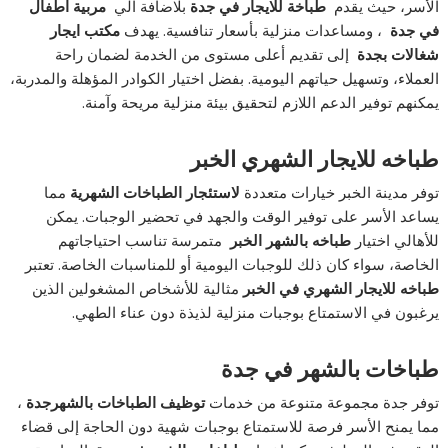
الأسر، حيث يقدم
طباخة للايجار في جدة
بلاضافة الي
مربية اطفال
في جدة
، ومساعدات منزلية بأسعار تنافسية. يهدف
مكتب ايجار
شغالات بجدة
إلى تقديم أعلى مستوى من الخدمة لضمان راحة
العملاء، وتسهيل حياتهم اليومية. بفضل اختيار الكوادر المؤهلة والمدربة،
يمكنهم توفير الدعم اللازم لتحقيق بيئة منزلية مريحة وآمنة.
طباخه للايجار الشهري الخبر
توفر مدينة الخبر خيارات متعددة
لاستئجار الطباخات الشهرية
مما
يساعد الأسر على توفير الوقت والجهد في تحضير الوجبات. يمكن
للأهالي اختيار
طباخه بالشهر
الخبر
متمرسة تناسب احتياجاتهم
الخاصة، سواء كان ذلك للوجبات اليومية أو للمناسبات الخاصة. تعتبر
طباخه للايجار الشهري في الخبر
مثالية للأشخاص المشغولين الذين
يرغبون في الاستمتاع بوجبات منزلية لذيذة دون عناء الطهي.
طباخات بالشهر في جدة
توفر جدة مجموعة متنوعة من خدمات
توظيف الطباخات بالشهرجدة
،
مما يمنح الأسر فرصة للاستمتاع بوجبات شهية دون الحاجة إلى قضاء