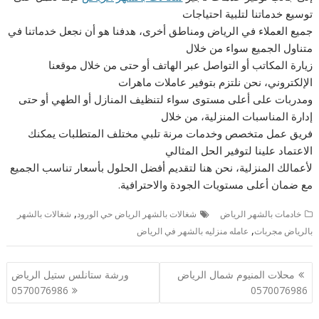
توسيع خدماتنا لتلبية احتياجات
جميع العملاء في الرياض ومناطق أخرى، هدفنا هو أن نجعل خدماتنا في
متناول الجميع سواء من خلال
زيارة المكاتب أو التواصل عبر الهاتف أو حتى من خلال موقعنا
الإلكتروني، نحن نلتزم بتوفير عاملات ماهرات
ومدربات على أعلى مستوى سواء لتنظيف المنازل أو الطهي أو حتى
إدارة المناسبات المنزلية، من خلال
فريق عمل متخصص وخدمات مرنة تلبي مختلف المتطلبات يمكنك
الاعتماد علينا لتوفير الحل المثالي
لأعمالك المنزلية، نحن هنا لتقديم أفضل الحلول بأسعار تناسب الجميع
مع ضمان أعلى مستويات الجودة والاحترافية.
,
خادمات بالشهر الرياض
شغالات بالشهر الرياض حي الورود
شغالات بالشهر
,
بالرياض مجربات
عامله منزليه بالشهر في الرياض
تصفّح
محلات المنيوم شمال الرياض
ورشة ستانلس ستيل الرياض
المقالات
0570076986
0570076986