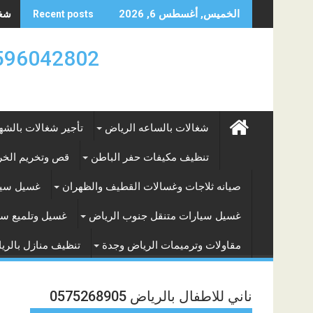
Skip
شغال
الخميس, أغسطس 6, 2026
Recent posts
to
content
0596042802 تأجير العماله المنزليه بالساعه والشه
شغالات بالساعه الرياض
تأجير شغالات بالشه
تنظيف مكيفات حفر الباطن
قص وتخريم الخرس
صيانه ثلاجات وغسالات القطيف والظهران
غسيل سيا
غسيل سيارات متنقل جنوب الرياض
غسيل وتلميع سي
مقاولات وترميمات الرياض وجدة
تنظيف منازل بالري
ناني للاطفال بالرياض 0575268905