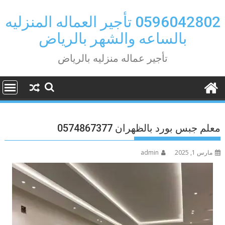
Ski
t
0596042802 تأجير العماله المنزليه
conten
بالساعه والشهر بالرياض
تأجير عماله منزليه بالرياض
معلم جبس بورد بالظهران 0574867377
مارس 1, 2025
admin