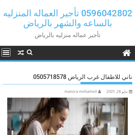
Ski
t
0596042802 تأجير العماله المنزليه
conten
بالساعه والشهر بالرياض
تأجير عماله منزليه بالرياض
ناني للاطفال غرب الرياض 0505718578
مايو 28, 2025
manora mohamed