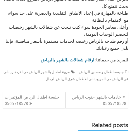
بحيث تتمتع كل
طباخة بالمهارة في إعداد الأطباق التقليدية والعصرية على حد سواء،
مع الاهتمام بالنظافة
وأعلى معايير الجودة سواء كنت تبحث عن شغالات بالشهر رخيصات
لتحضير الوجبات اليومية،
أو رقم طباخه بالرياض رخيصه لخدمات مستمرة بأسعار منافسة، فإننا
نلبي جميع رغباتك.
للمزيد من خدماتنا:
ارقام شغالات بالشهر بالرياض
,
جليسه اطفال و مسنين الرياض
مربية اطفال بالشهر الرياض حى الازدهار
ناني
,
في الرياض حى المربع
ناني للاطفال شرق الرياض الرمال
تصفّح
خادمات بالشهر جنوب الرياض
جليسة اطفال الرياض المؤتمرات
المقالات
0505718578
0505718578
Related posts