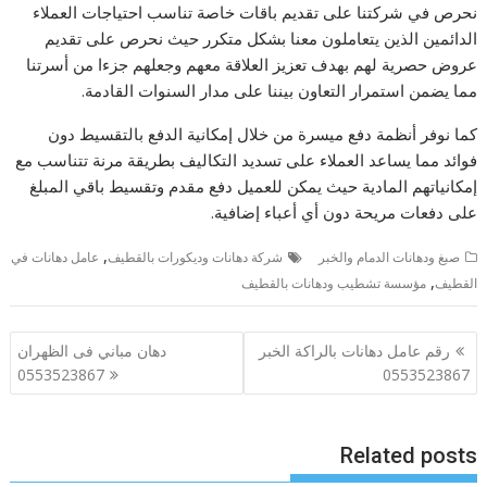
نحرص في شركتنا على تقديم باقات خاصة تناسب احتياجات العملاء
الدائمين الذين يتعاملون معنا بشكل متكرر حيث نحرص على تقديم
عروض حصرية لهم بهدف تعزيز العلاقة معهم وجعلهم جزءا من أسرتنا
مما يضمن استمرار التعاون بيننا على مدار السنوات القادمة.
كما نوفر أنظمة دفع ميسرة من خلال إمكانية الدفع بالتقسيط دون
فوائد مما يساعد العملاء على تسديد التكاليف بطريقة مرنة تتناسب مع
إمكانياتهم المادية حيث يمكن للعميل دفع مقدم وتقسيط باقي المبلغ
على دفعات مريحة دون أي أعباء إضافية.
,
صبغ ودهانات الدمام والخبر
شركة دهانات وديكورات بالقطيف
عامل دهانات في
,
القطيف
مؤسسة تشطيب ودهانات بالقطيف
تصفّح
رقم عامل دهانات بالراكة الخبر
دهان مباني فى الظهران
المقالات
0553523867
0553523867
Related posts