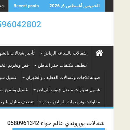
Skip
شغال
الخميس, أغسطس 6, 2026
Recent posts
to
content
0596042802 تأجير العماله المنزليه بالساعه والشه
شغالات بالساعه الرياض
تأجير شغالات بالشه
تنظيف مكيفات حفر الباطن
قص وتخريم الخرس
صيانه ثلاجات وغسالات القطيف والظهران
غسيل سيا
غسيل سيارات متنقل جنوب الرياض
غسيل وتلميع سي
مقاولات وترميمات الرياض وجدة
تنظيف منازل بالري
شغالات بوروندي عالم حواء 0580961342