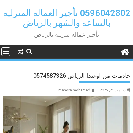
Ski
t
0596042802 تأجير العماله المنزليه
conten
بالساعه والشهر بالرياض
تأجير عماله منزليه بالرياض
خادمات من اوغندا الرياض 0574587326
سبتمبر 21, 2025
manora mohamed