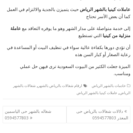
عاملات كينيا بالشهر الرياض
حيث يتميزن بالجدية والالتزام في العمل
كما أن بعض الأسر تحتاج
إلى خدمة متواصلة على مدار الشهر وهو ما يوفره التعاقد مع
عاملة
منزلية من كينيا
التي تستطيع
أن تؤدي دورها بكفاءة عالية سواء في تنظيف البيت أو المساعدة في
رعاية الصغار أو كبار السن هذه
الميزة جعلت الكثير من البيوت السعودية ترى فيهن حل عملي
ومناسب.
,
خادمات بالشهر الرياض
ارقام شغالات بالرياض بالشهر
شغالات بالشهر
,
الرياض
عاملات كينيا بالشهر الرياض
تصفّح
دلالات شغالات بالرياض حى
شغاله بالشهر حى الياسمين
المقالات
المعذر 0594577803
0594577803