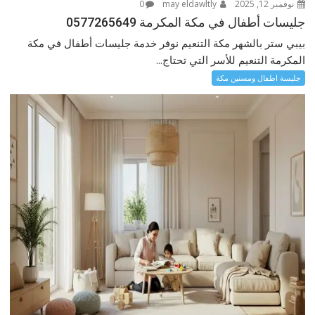
نوفمبر 12, 2025
may eldawltly
0
جليسات أطفال في مكة المكرمة 0577265649
بيبي ستر بالشهر مكة التنعيم نوفر خدمة جليسات أطفال في مكة
المكرمة التنعيم للأسر التي تحتاج...
جليسة اطفال ومسنين مكة