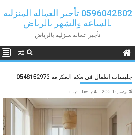
Ski
t
0596042802 تأجير العماله المنزليه
conten
بالساعه والشهر بالرياض
تأجير عماله منزليه بالرياض
جليسات أطفال في مكة المكرمه 0548152973
نوفمبر 12, 2025
may eldawltly