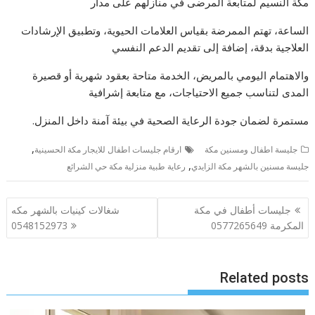
مكة النسيم لمتابعة المرضى في منازلهم على مدار
الساعة، تهتم الممرضة بقياس العلامات الحيوية، وتطبيق الإرشادات
العلاجية بدقة، إضافة إلى تقديم الدعم النفسي
والاهتمام اليومي بالمريض، الخدمة متاحة بعقود شهرية أو قصيرة
المدى لتناسب جميع الاحتياجات، مع متابعة إشرافية
مستمرة لضمان جودة الرعاية الصحية في بيئة آمنة داخل المنزل.
,
جليسة اطفال ومسنين مكة
ارقام جليسات اطفال للايجار مكة الحسينية
,
جليسة مسنين بالشهر مكة الزايدي
رعاية طبية منزلية مكة حي الشرائع
تصفّح
جليسات أطفال في مكة
شغالات كينيات بالشهر مكه
المقالات
المكرمة 0577265649
0548152973
Related posts