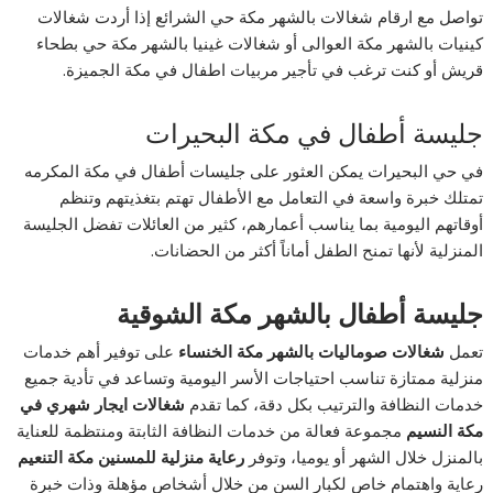
تواصل مع ارقام شغالات بالشهر مكة حي الشرائع إذا أردت شغالات
كينيات بالشهر مكة العوالى أو شغالات غينيا بالشهر مكة حي بطحاء
قريش أو كنت ترغب في تأجير مربيات اطفال في مكة الجميزة.
جليسة أطفال في مكة البحيرات
في حي البحيرات يمكن العثور على جليسات أطفال في مكة المكرمه
تمتلك خبرة واسعة في التعامل مع الأطفال تهتم بتغذيتهم وتنظم
أوقاتهم اليومية بما يناسب أعمارهم، كثير من العائلات تفضل الجليسة
المنزلية لأنها تمنح الطفل أماناً أكثر من الحضانات.
جليسة أطفال بالشهر مكة الشوقية
تعمل
شغالات صوماليات بالشهر مكة الخنساء
على توفير أهم خدمات
منزلية ممتازة تناسب احتياجات الأسر اليومية وتساعد في تأدية جميع
خدمات النظافة والترتيب بكل دقة، كما تقدم
شغالات ايجار شهري في
مكة النسيم
مجموعة فعالة من خدمات النظافة الثابتة ومنتظمة للعناية
بالمنزل خلال الشهر أو يوميا، وتوفر
رعاية منزلية للمسنين مكة التنعيم
رعاية واهتمام خاص لكبار السن من خلال أشخاص مؤهلة وذات خبرة