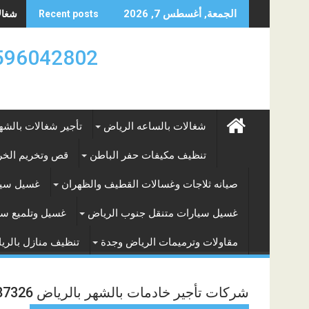
Skip
شغالات
الجمعة, أغسطس 7, 2026
Recent posts
to
content
0596042802 تأجير العماله المنزليه بالساعه والشه
شغالات بالساعه الرياض
تأجير شغالات بالشه
تنظيف مكيفات حفر الباطن
قص وتخريم الخرس
صيانه ثلاجات وغسالات القطيف والظهران
غسيل سيا
غسيل سيارات متنقل جنوب الرياض
غسيل وتلميع سي
مقاولات وترميمات الرياض وجدة
تنظيف منازل بالري
شركات تأجير خادمات بالشهر بالرياض 0574587326