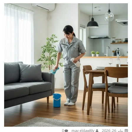
يناير 26, 2026
may eldawltly
0