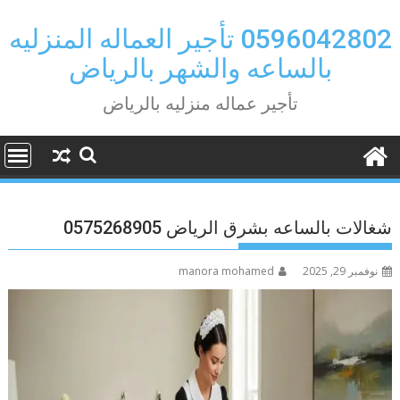
Ski
t
0596042802 تأجير العماله المنزليه
conten
بالساعه والشهر بالرياض
تأجير عماله منزليه بالرياض
شغالات بالساعه بشرق الرياض 0575268905
نوفمبر 29, 2025
manora mohamed