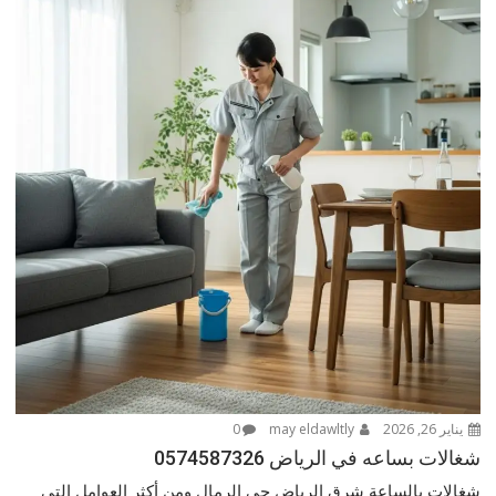
يناير 26, 2026
may eldawltly
0
شغالات بساعه في الرياض 0574587326
شغالات بالساعة شرق الرياض حى الرمال ومن أكثر العوامل التي