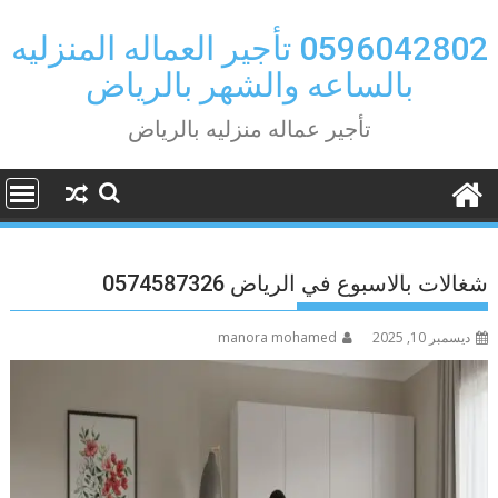
Ski
t
0596042802 تأجير العماله المنزليه
conten
بالساعه والشهر بالرياض
تأجير عماله منزليه بالرياض
شغالات بالاسبوع في الرياض 0574587326
ديسمبر 10, 2025
manora mohamed