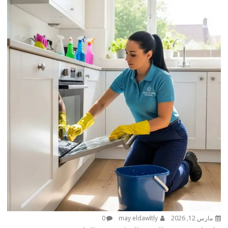
مارس 12, 2026
may eldawltly
0