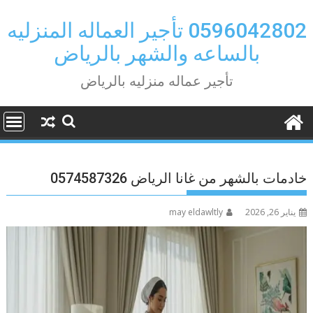
Ski
t
0596042802 تأجير العماله المنزليه
conten
بالساعه والشهر بالرياض
تأجير عماله منزليه بالرياض
خادمات بالشهر من غانا الرياض 0574587326
يناير 26, 2026
may eldawltly