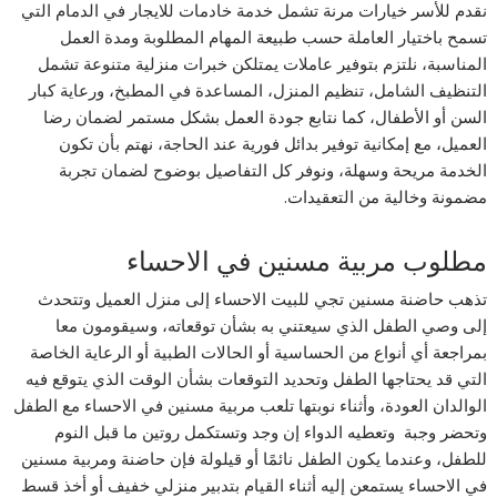
نقدم للأسر خيارات مرنة تشمل خدمة خادمات للايجار في الدمام التي
تسمح باختيار العاملة حسب طبيعة المهام المطلوبة ومدة العمل
المناسبة، نلتزم بتوفير عاملات يمتلكن خبرات منزلية متنوعة تشمل
التنظيف الشامل، تنظيم المنزل، المساعدة في المطبخ، ورعاية كبار
السن أو الأطفال، كما نتابع جودة العمل بشكل مستمر لضمان رضا
العميل، مع إمكانية توفير بدائل فورية عند الحاجة، نهتم بأن تكون
الخدمة مريحة وسهلة، ونوفر كل التفاصيل بوضوح لضمان تجربة
مضمونة وخالية من التعقيدات.
مطلوب مربية مسنين في الاحساء
تذهب حاضنة مسنين تجي للبيت الاحساء إلى منزل العميل وتتحدث
إلى وصي الطفل الذي سيعتني به بشأن توقعاته، وسيقومون معا
بمراجعة أي أنواع من الحساسية أو الحالات الطبية أو الرعاية الخاصة
التي قد يحتاجها الطفل وتحديد التوقعات بشأن الوقت الذي يتوقع فيه
الوالدان العودة، وأثناء نوبتها تلعب مربية مسنين في الاحساء مع الطفل
وتحضر وجبة وتعطيه الدواء إن وجد وتستكمل روتين ما قبل النوم
للطفل، وعندما يكون الطفل نائمًا أو قيلولة فإن حاضنة ومربية مسنين
في الاحساء يستمعن إليه أثناء القيام بتدبير منزلي خفيف أو أخذ قسط