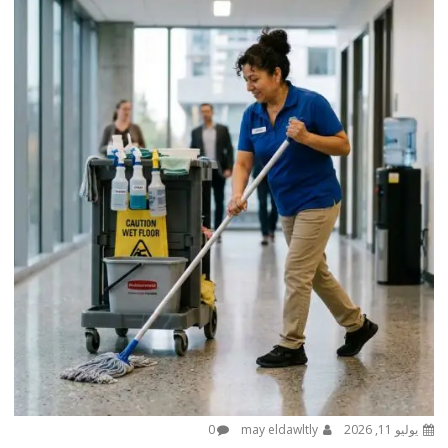
يوليو 11, 2026
may eldawltly
0