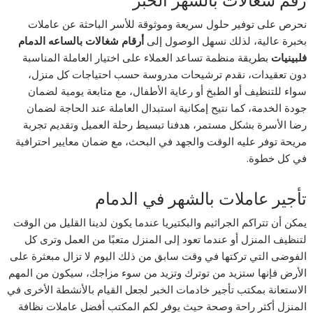
رقم شغالات بالشهر الخبر
نحرص على توفير حلول سريعة وموثوقة للأسر الباحثة عن عاملات
بخبرة عالية، لذلك نسهل الوصول إلى
أرقام شغالات بالساعه الدمام
فلبينيات
بطريقة منظمة تساعد العملاء على اختيار العاملة المناسبة
دون تعقيدات، نقدم ترشيحات مدروسة حسب احتياجات كل منزل،
سواء للتنظيف أو الطبخ أو رعاية الأطفال، مع متابعة يومية لضمان
جودة الخدمة، كما نتيح إمكانية استبدال العاملة عند الحاجة لضمان
رضا الأسرة بشكل مستمر، هدفنا تبسيط رحلة العميل وتقديم تجربة
مريحة توفر عليه الوقت والجهد في البحث، مع ضمان معايير احترافية
في كل خطوة.
تأجير عاملات بالشهر في الدمام
يمكن أن تتراكم الجراثيم والبكتيريا عندما يكون لدينا القليل من الوقت
لتنظيف المنزل أو عندما تعود إلى المنزل متعبًا من العمل وترى كل
الفوضى التي تركتها في وقت سابق من ذلك اليوم لا تزال مبعثرة على
الأرض فإنها ستزيد من توترك وتزيد من سوء مزاجك، سيكون من المهم
الاستعانة بمكتب تأجير خادمات الخبر لجعل القيام بالأنشطة الأخرى في
المنزل أكثر راحة وصحة حيث يوفر لكم المكتب أفضل عاملات نظافة