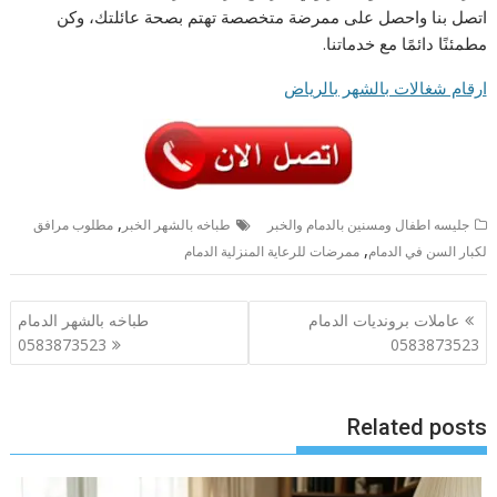
اتصل بنا واحصل على ممرضة متخصصة تهتم بصحة عائلتك، وكن
مطمئنًا دائمًا مع خدماتنا.
ارقام شغالات بالشهر بالرياض
,
جليسه اطفال ومسنين بالدمام والخبر
طباخه بالشهر الخبر
مطلوب مرافق
,
لكبار السن في الدمام
ممرضات للرعاية المنزلية الدمام
تصفّح
عاملات برونديات الدمام
طباخه بالشهر الدمام
المقالات
0583873523
0583873523
Related posts