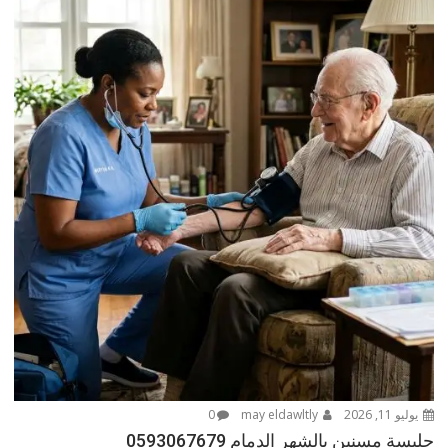
يوليو 11, 2026
may eldawltly
0
جليسة مسنين بالشهر الدمام 0593067679